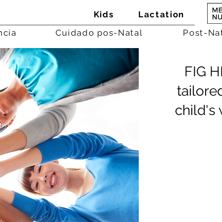
Kids
Lactation
ncia
Cuidado pos-Natal
Post-Na
FIG H
tailor
child's