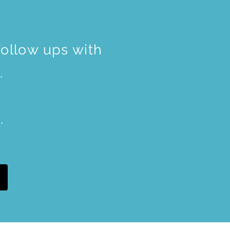
ollow ups with
.
y.