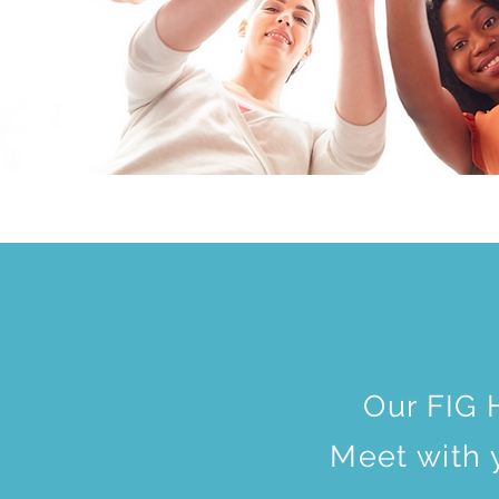
Our FIG
Meet with y