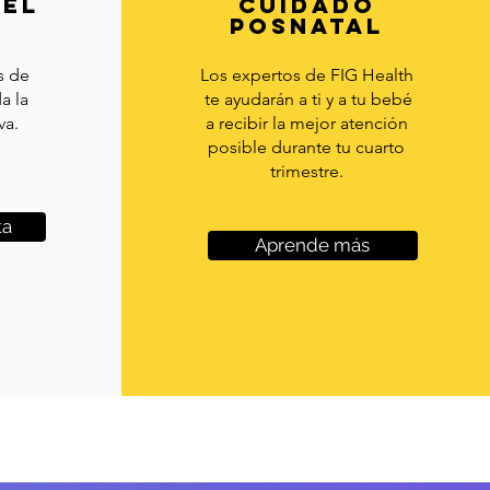
DEL
CUIDADO
POSNATAL
s de
Los expertos de FIG Health
da la
te ayudarán a ti y a tu bebé
va.
a recibir la mejor atención
posible durante tu cuarto
trimestre.
ta
Aprende más