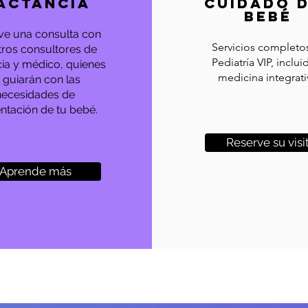
ACTANCIA
CUIDADO 
BEBÉ
ve una consulta con
Servicios completo
tros consultores de
Pediatría VIP, inclui
cia y médico, quienes
medicina integrati
o guiarán con las
necesidades de
ntación de tu bebé.
Reserve su visi
Aprende más