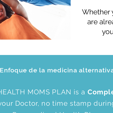
Whether y
are alr
you
Enfoque de la medicina alternativ
 HEALTH MOMS PLAN is a
Comple
our Doctor, no time stamp during 