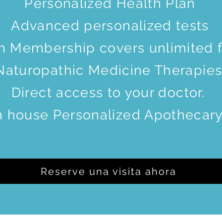
Personalized Health Plan
Advanced personalized tests
h Membership covers unlimited f
Naturopathic Medicine Therapies
Direct access to your doctor.
n house Personalized Apothecar
Reserve una visita ahora